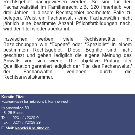
Rechtsgebiet nachgewiesen werden. So sind für den
Fachanwaltstitel im Familienrecht z.B. 120 innerhalb von
drei Jahren in diesem Rechtsgebiet bearbeitete Fälle zu
belegen. Weist ein Fachanwalt / eine Fachanwältin nicht
jährlich eine bestimmte Anzahl Pflichtfortbildungen nach,
wird der Titel wieder aberkannt.
Inzwischen werben viele Rechtsanwälte mit
Bezeichnungen wie “Experte” oder “Spezialist” in einem
bestimmten Rechtsgebiet. Diese Begriffe sind nicht
geschützt und geben lediglich die eigene Meinung des
Anwalts von sich wieder. Die objektive Prüfung der
Qualifikation garantiert lediglich der Titel des Fachanwalts /
der Fachanwältin, verliehen durch die
Rechtsanwaltskammer.
Kerstin Titze
Fachanwätin für Erbrecht & Familienrecht
Huyssenallee 83
45128 Essen
Tel.:
0201 / 72029-0
Fax:
0201 / 72029-29
E-Mail:
kanzlei@ra-titze.de