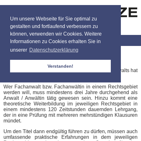
Um unsere Webseite für Sie optimal zu
gestalten und fortlaufend verbessern zu
können, verwenden wir Cookies. Weitere
Menü
Informationen zu Cookies erhalten Sie in
unserer
Datenschutzerklärung
Was ist ein Fachanwalt bzw. eine
Fachanwältin?
Verstanden!
Als Gütesiegel der Spezialisierung eines Rechtsanwalts hat
sich die Fachanwaltschaft etabliert.
Wer Fachanwalt bzw. Fachanwältin in einem Rechtsgebiet
werden will, muss mindestens drei Jahre durchgehend als
Anwalt / Anwältin tätig gewesen sein. Hinzu kommt eine
theoretische Weiterbildung im jeweiligen Rechtsgebiet in
einem mindestens 120 Zeitstunden dauernden Lehrgang,
der in eine Prüfung mit mehreren mehrstündigen Klausuren
mündet.
Um den Titel dann endgültig führen zu dürfen, müssen auch
umfassende praktische Erfahrungen in dem jeweiligen