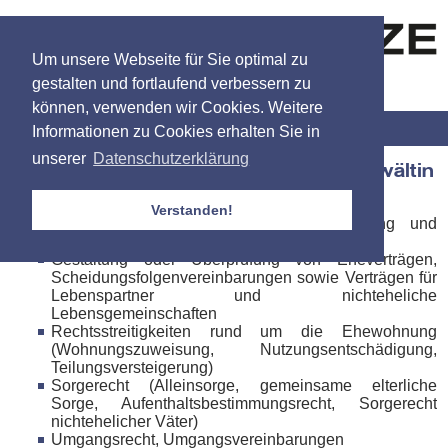
Um unsere Webseite für Sie optimal zu
gestalten und fortlaufend verbessern zu
können, verwenden wir Cookies. Weitere
Menü
Informationen zu Cookies erhalten Sie in
unserer
Datenschutzerklärung
Rechtsanwältin Kerstin Titze - Fachanwältin
für Familienrecht
Verstanden!
Außergerichtliche und gerichtliche Beratung und
Vertretung bei Trennung und Scheidung
Gestaltung oder Überprüfung von Eheverträgen,
Scheidungsfolgenvereinbarungen sowie Verträgen für
Lebenspartner und nichteheliche
Lebensgemeinschaften
Rechtsstreitigkeiten rund um die Ehewohnung
(Wohnungszuweisung, Nutzungsentschädigung,
Teilungsversteigerung)
Sorgerecht (Alleinsorge, gemeinsame elterliche
Sorge, Aufenthaltsbestimmungsrecht, Sorgerecht
nichtehelicher Väter)
Umgangsrecht, Umgangsvereinbarungen